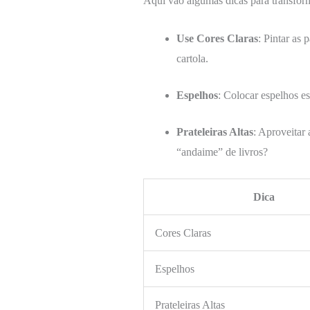
Aqui vão algumas dicas para transfor
Use Cores Claras
: Pintar as
cartola.
Espelhos
: Colocar espelhos es
Prateleiras Altas
: Aproveitar
“andaime” de livros?
Dica
Cores Claras
Espelhos
Prateleiras Altas