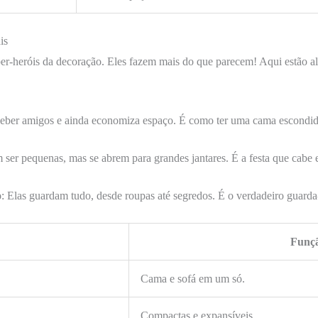
is
r-heróis da decoração. Eles fazem mais do que parecem! Aqui estão al
receber amigos e ainda economiza espaço. É como ter uma cama escondi
 ser pequenas, mas se abrem para grandes jantares. É a festa que cabe 
o
: Elas guardam tudo, desde roupas até segredos. É o verdadeiro guarda
Funç
Cama e sofá em um só.
Compactas e expansíveis.