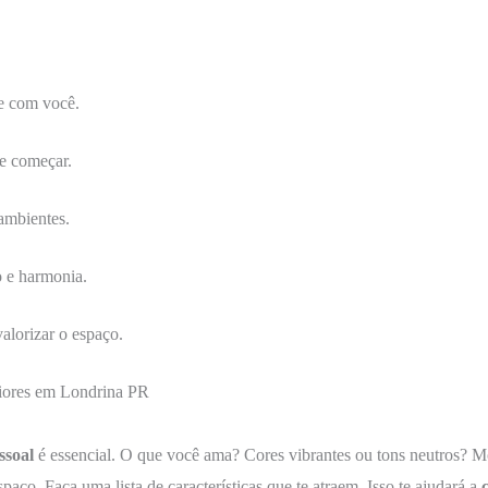
 com você.
e começar.
ambientes.
 e harmonia.
alorizar o espaço.
riores em Londrina PR
ssoal
é essencial. O que você ama? Cores vibrantes ou tons neutros? M
aço. Faça uma lista de características que te atraem. Isso te ajudará a