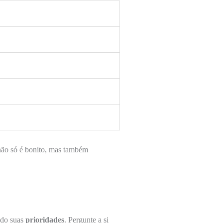
não só é bonito, mas também
ndo suas
prioridades
. Pergunte a si