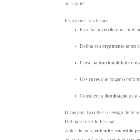
de seguir!
Principais Conclusões
Escolha um
estilo
que combine
Defina seu
orçamento
antes d
Pense na
funcionalidade
dos 
Use
cores
que tragam conforto
Considere a
iluminação
para v
Dicas para Escolher o Design de Inte
Defina seu Estilo Pessoal
Antes de tudo,
entender seu estilo pe
em como você quer se sentir em seu esp