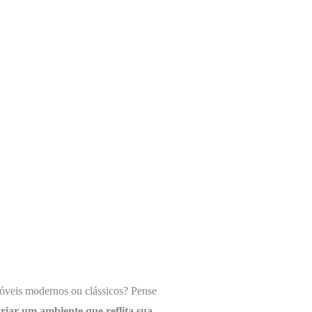
óveis modernos ou clássicos? Pense
criar um ambiente que reflita sua